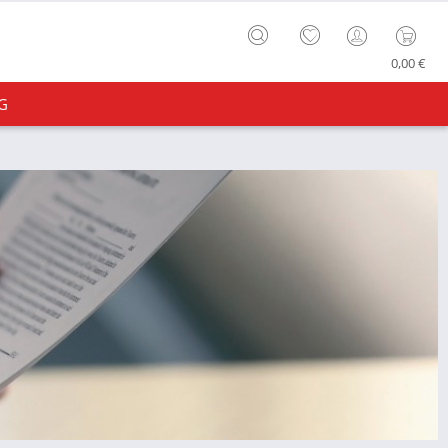
0,00 €
G